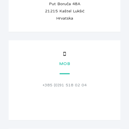
Put Boruča 48A
21215 Kaštel Lukšić
Hrvatska
MOB
+385 (0)91 518 02 04