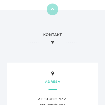
KONTAKT
ADRESA
A.T. STUDIO d.o.o.
Put Boruča 48A